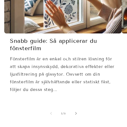
Snabb guide: Så applicerar du
fönsterfilm
Fönsterfilm är en enkel och stilren lösning för
att skapa insynsskydd, dekorativa effekter eller
ljusfiltrering på glasytor. Oavsett om din
fönsterfilm är självhäftande eller statiskt fäst,
följer du dessa steg...
av
1
/
3