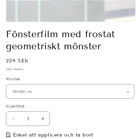
Öppna
mediet
Fönsterfilm med frostat
1
i
modalfönster
geometriskt mönster
Ordinarie
259 SEK
pris
inkl moms.
Storlek
Kvantitet
Minska
Öka
kvantitet
kvantitet
för
för
🪟 Enkel att applicera och ta bort