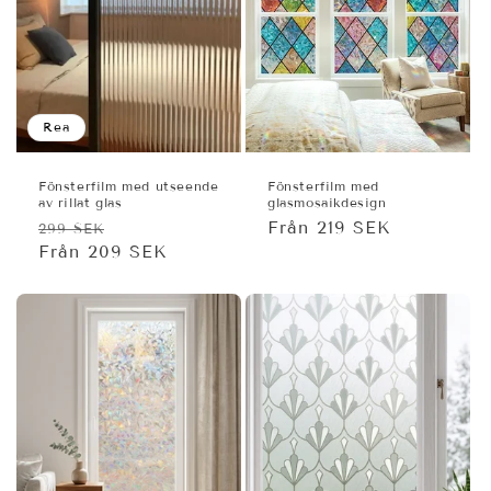
Rea
Fönsterfilm med utseende
Fönsterfilm med
av rillat glas
glasmosaikdesign
Ordinarie
Försäljningspris
Ordinarie
Från 219 SEK
299 SEK
pris
Från 209 SEK
pris