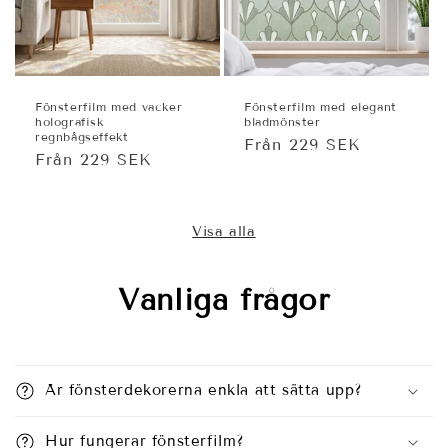
Fönsterfilm med vacker
Fönsterfilm med elegant
holografisk
bladmönster
regnbågseffekt
Ordinarie
Från 229 SEK
Ordinarie
Från 229 SEK
pris
pris
Visa alla
Vanliga frågor
Är fönsterdekorerna enkla att sätta upp?
Hur fungerar fönsterfilm?