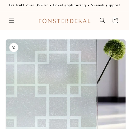
vidare
Fri frakt över 399 kr • Enkel applicering • Svensk support
till
innehåll
Varukorg
 vidare till
oduktinformation