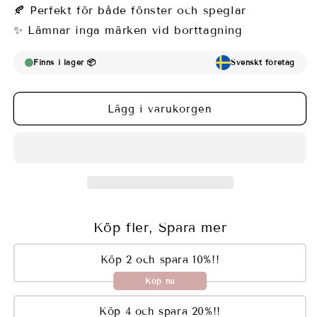
Fönsterfilm
Fönsterfilm
🍂 Perfekt för både fönster och speglar
med
med
✨ Lämnar inga märken vid borttagning
frostat
frostat
geometriskt
geometriskt
mönster
mönster
Finns i lager 📦
Svenskt företag
Lägg i varukorgen
Köp fler, Spara mer
Köp 2 och spara 10%!!
Köp nu
Köp 4 och spara 20%!!