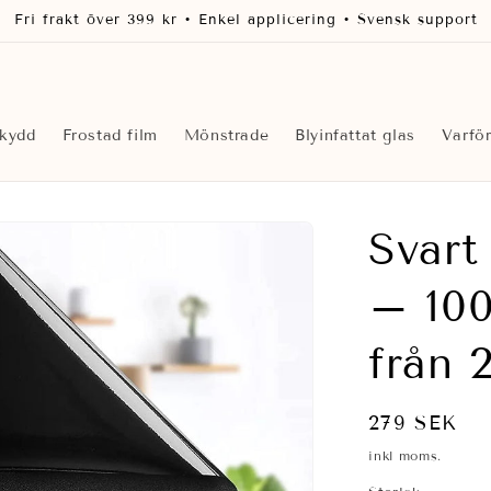
Fri frakt över 399 kr • Enkel applicering • Svensk support
skydd
Frostad film
Mönstrade
Blyinfattat glas
Varfö
Svart
– 100
från 
Ordinarie
279 SEK
pris
inkl moms.