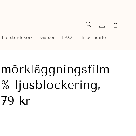
Logga
Varukorg
in
r Fönsterdekor?
Guider
FAQ
Hitta montör
 mörkläggningsfilm
% ljusblockering,
279 kr