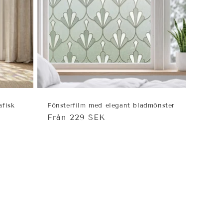
afisk
Fönsterfilm med elegant bladmönster
Ordinarie
Från 229 SEK
pris