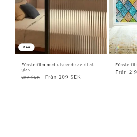
Rea
Fönsterfilm med utseende av rillat
Fönsterfi
glas
Ordinar
Från 21
Ordinarie
Försäljningspris
Från 209 SEK
299 SEK
pris
pris