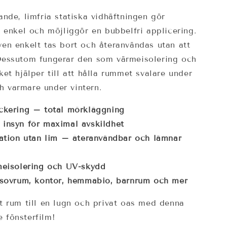
ande, limfria statiska vidhäftningen gör
n enkel och möjliggör en bubbelfri applicering.
en enkelt tas bort och återanvändas utan att
Dessutom fungerar den som värmeisolering och
ket hjälper till att hålla rummet svalare under
 varmare under vintern.
ockering – total mörkläggning
insyn för maximal avskildhet
lation utan lim – återanvändbar och lämnar
meisolering och UV-skydd
r sovrum, kontor, hemmabio, barnrum och mer
t rum till en lugn och privat oas med denna
 fönsterfilm!