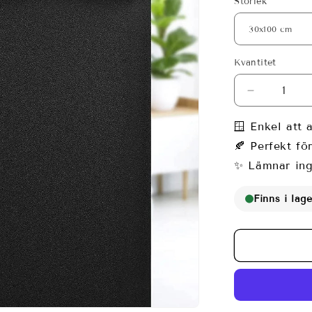
Storlek
Kvantitet
Minska
kvantitet
för
🪟 Enkel att 
Svart
🍂 Perfekt fö
mörkläggni
✨ Lämnar ing
–
100%
ljusblocker
Finns i lage
från
279
kr