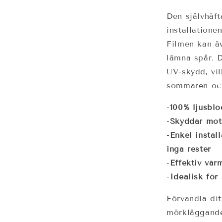
Den självhäft
installatione
Filmen kan äv
lämna spår. 
UV-skydd, vil
sommaren och
-
100% ljusbl
-
Skyddar mot 
-
Enkel instal
inga rester
-
Effektiv vär
-
Idealisk fö
Förvandla dit
mörkläggande