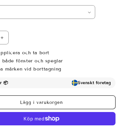
Öka
kvantitet
för
applicera och ta bort
Svart
r både fönster och speglar
ngsfilm
mörkläggningsfilm
a märken vid borttagning
–
100%
ing,
ljusblockering,
r 📦
Svenskt företag
från
279
kr
Lägg i varukorgen