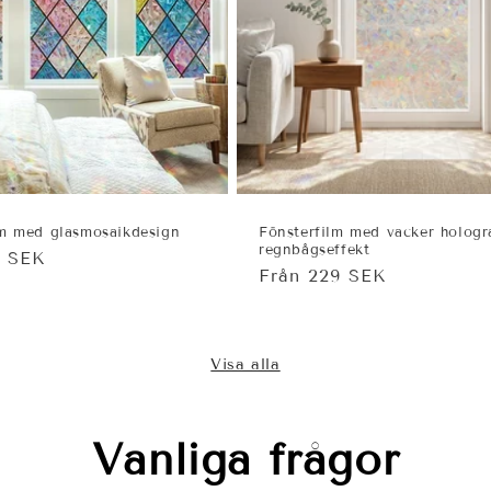
lm med glasmosaikdesign
Fönsterfilm med vacker hologr
regnbågseffekt
ie
9 SEK
Ordinarie
Från 229 SEK
pris
Visa alla
Vanliga frågor