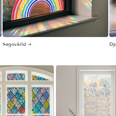
Sagovärld
Dj