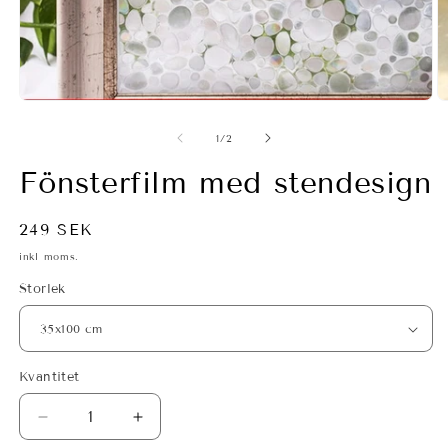
Öppna
mediet
1
i
Ö
modalfönster
m
2
av
1
/
2
i
m
Fönsterfilm med stendesign
Ordinarie
249 SEK
pris
inkl moms.
Storlek
Kvantitet
Minska
Öka
kvantitet
kvantitet