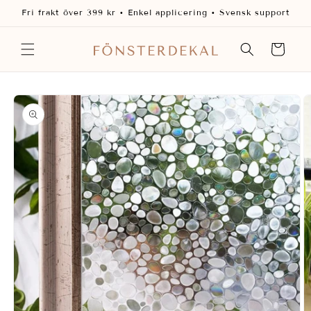
vidare
Fri frakt över 399 kr • Enkel applicering • Svensk support
till
innehåll
Varukorg
 vidare till
oduktinformation