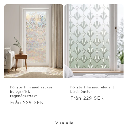
Fönsterfilm med vacker
Fönsterfilm med elegant
holografisk
bladmönster
regnbågseffekt
Ordinarie
Från 229 SEK
Ordinarie
Från 229 SEK
pris
pris
Visa alla