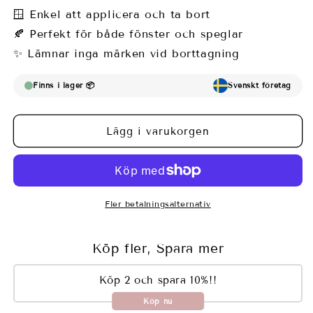
för
för
🪟 Enkel att applicera och ta bort
Fönsterfilm
Fönsterfilm
🍂 Perfekt för både fönster och speglar
med
med
✨ Lämnar inga märken vid borttagning
stendesign
stendesign
Finns i lager 📦
Svenskt företag
Lägg i varukorgen
Fler betalningsalternativ
Köp fler, Spara mer
Köp 2 och spara 10%!!
Köp nu