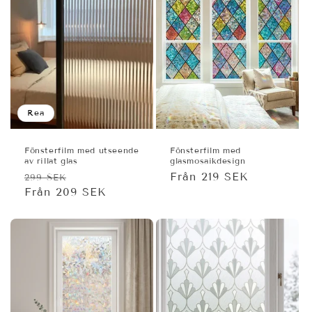
Rea
Fönsterfilm med utseende
Fönsterfilm med
av rillat glas
glasmosaikdesign
Ordinarie
Försäljningspris
Ordinarie
Från 219 SEK
299 SEK
pris
Från 209 SEK
pris