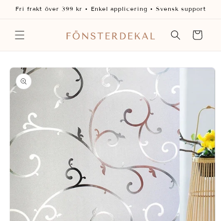
vidare
Fri frakt över 399 kr • Enkel applicering • Svensk support
till
innehåll
Varukorg
 vidare till
oduktinformation