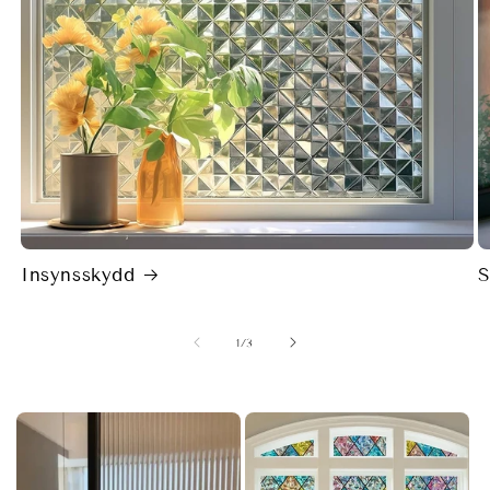
Insynsskydd
S
av
1
/
3