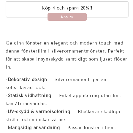
Köp 4 och spara 20%!!
Köp nu
Ge dina fönster en elegant och modern touch med
denna fönsterfilm i silverornamentmönster. Perfekt
för att skapa insynsskydd samtidigt som ljuset flödar
in.
-
Dekorativ design
– Silverornament ger en
sofistikerad look.
-
Statisk vidhäftning
– Enkel applicering utan lim,
kan återanvändas.
-
UV-skydd & värmeisolering
– Blockerar skadliga
strålar och minskar värme.
-
Mångsidig användning
– Passar fönster i hem,