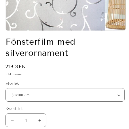
Öppna
mediet
Fönsterfilm med
1
i
modalfönster
silverornament
Ordinarie
219 SEK
pris
inkl moms.
Storlek
Kvantitet
Minska
Öka
kvantitet
kvantitet