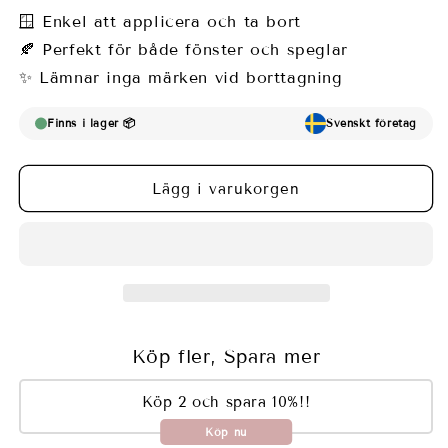
för
för
🪟 Enkel att applicera och ta bort
Fönsterfilm
Fönsterfilm
🍂 Perfekt för både fönster och speglar
med
med
✨ Lämnar inga märken vid borttagning
silverornament
silverornament
Finns i lager 📦
Svenskt företag
Lägg i varukorgen
Köp fler, Spara mer
Köp 2 och spara 10%!!
Köp nu