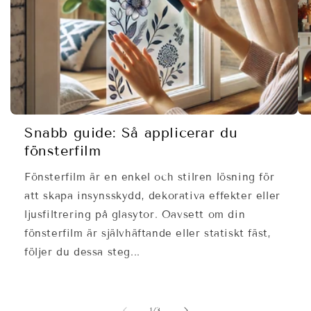
Snabb guide: Så applicerar du
fönsterfilm
Fönsterfilm är en enkel och stilren lösning för
att skapa insynsskydd, dekorativa effekter eller
ljusfiltrering på glasytor. Oavsett om din
fönsterfilm är självhäftande eller statiskt fäst,
följer du dessa steg...
av
1
/
3