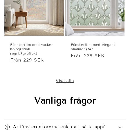
Fönsterfilm med vacker
Fönsterfilm med elegant
holografisk
bladmönster
regnbågseffekt
Ordinarie
Från 229 SEK
Ordinarie
Från 229 SEK
pris
pris
Visa alla
Vanliga frågor
Är fönsterdekorerna enkla att sätta upp?