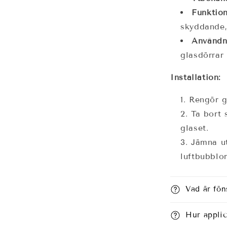
Funktio
skyddande,
Användn
glasdörrar 
Installation:
Rengör g
Ta bort 
glaset.
Jämna ut
luftbubblor
Vad är fön
Hur appli