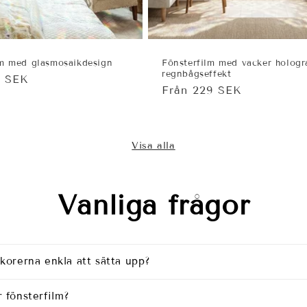
lm med glasmosaikdesign
Fönsterfilm med vacker hologr
regnbågseffekt
ie
9 SEK
Ordinarie
Från 229 SEK
pris
Visa alla
Vanliga frågor
korerna enkla att sätta upp?
 fönsterfilm?