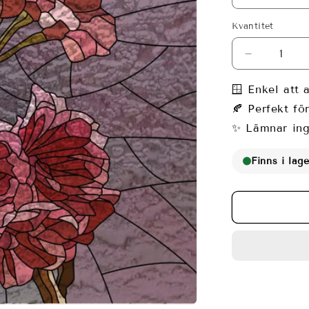
Kvantitet
Minska
kvantitet
för
🪟 Enkel att 
Fönsterfilm
🍂 Perfekt fö
med
✨ Lämnar ing
rosa
blommor
i
Finns i lage
mosaikdes