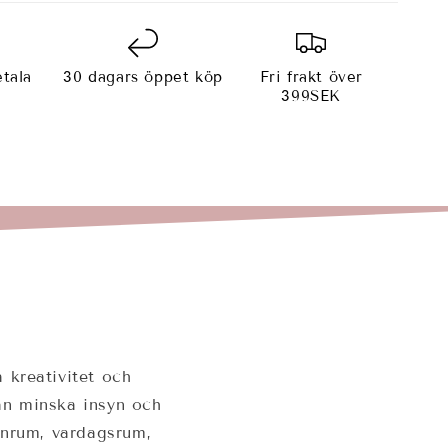
tala
30 dagars öppet köp
Fri frakt över
e
399SEK
 kreativitet och
kan minska insyn och
arnrum, vardagsrum,