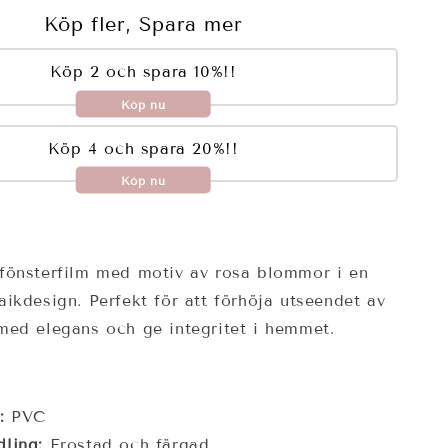
Köp fler, Spara mer
Köp 2 och spara 10%!!
Köp nu
Köp 4 och spara 20%!!
Köp nu
 fönsterfilm med motiv av rosa blommor i en
aikdesign. Perfekt för att förhöja utseendet av
med elegans och ge integritet i hemmet.
:
PVC
ling:
Frostad och färgad