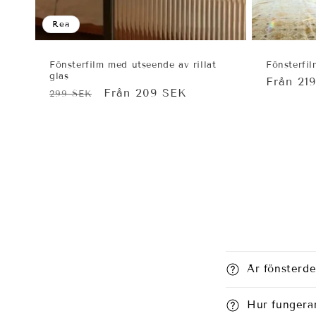
Rea
Fönsterfilm med utseende av rillat
Fönsterfi
glas
Ordinar
Från 21
Ordinarie
Försäljningspris
Från 209 SEK
299 SEK
pris
pris
Är fönsterde
Hur fungerar