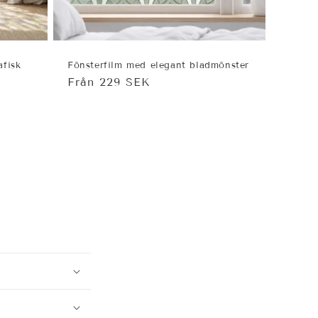
afisk
Fönsterfilm med elegant bladmönster
Ordinarie
Från 229 SEK
pris