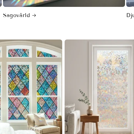
Sagovärld
Dj