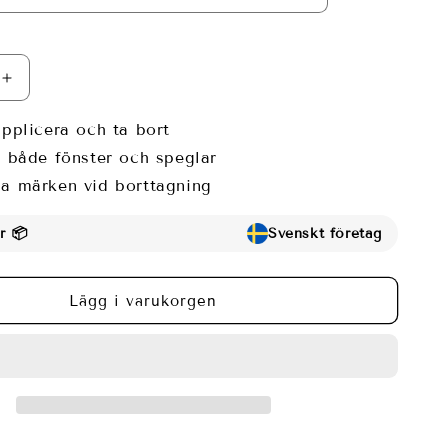
Öka
kvantitet
för
applicera och ta bort
Fönsterfilm
r både fönster och speglar
med
a märken vid borttagning
rosa
blommor
i
r 📦
Svenskt företag
ign
mosaikdesign
Lägg i varukorgen