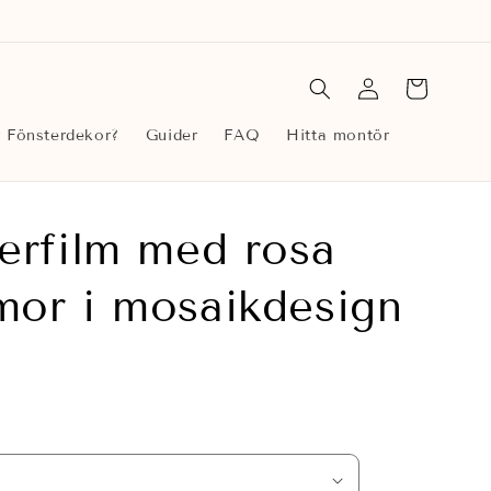
Logga
Varukorg
in
r Fönsterdekor?
Guider
FAQ
Hitta montör
erfilm med rosa
or i mosaikdesign