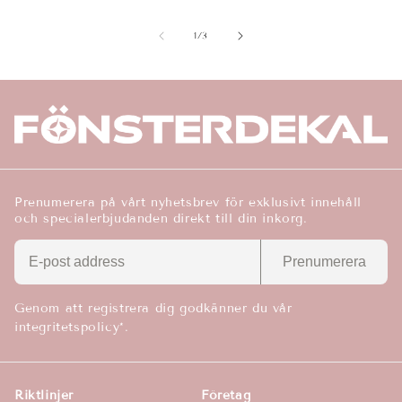
av
1
/
3
Prenumerera på vårt nyhetsbrev för exklusivt innehåll
och specialerbjudanden direkt till din inkorg.
Prenumerera
Genom att registrera dig godkänner du vår
integritetspolicy*.
Riktlinjer
Företag