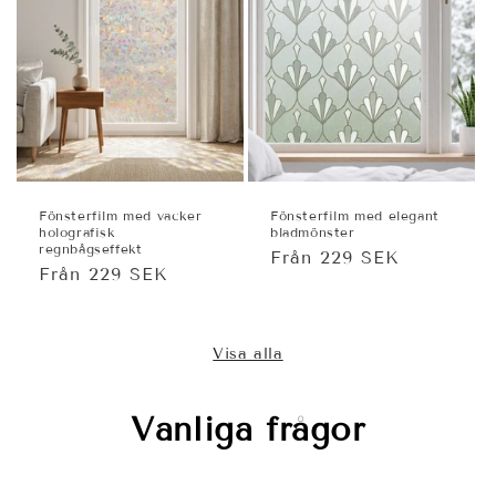
Fönsterfilm med vacker
Fönsterfilm med elegant
holografisk
bladmönster
regnbågseffekt
Ordinarie
Från 229 SEK
Ordinarie
Från 229 SEK
pris
pris
Visa alla
Vanliga frågor