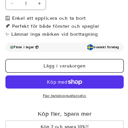
Minska
Öka
kvantitet
kvantitet
för
för
🪟 Enkel att applicera och ta bort
Fönsterfilm
Fönsterfilm
🍂 Perfekt för både fönster och speglar
med
med
✨ Lämnar inga märken vid borttagning
vackra
vackra
maskrosbollar
maskrosbollar
Finns i lager 📦
Svenskt företag
Lägg i varukorgen
Fler betalningsalternativ
Köp fler, Spara mer
Köp 2 och spara 10%!!