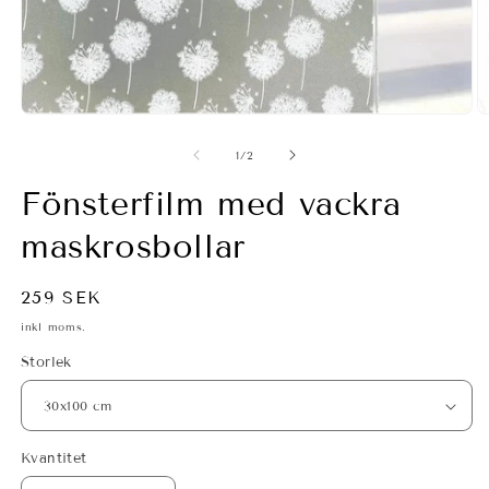
Öppna
mediet
1
Ö
i
m
modalfönster
2
av
1
/
2
i
m
Fönsterfilm med vackra
maskrosbollar
Ordinarie
259 SEK
pris
inkl moms.
Storlek
Kvantitet