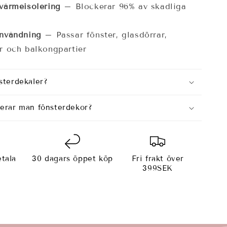
värmeisolering
– Blockerar 96% av skadliga
nvändning
– Passar fönster, glasdörrar,
r och balkongpartier
sterdekaler?
cerar man fönsterdekor?
tala
30 dagars öppet köp
Fri frakt över
e
399SEK