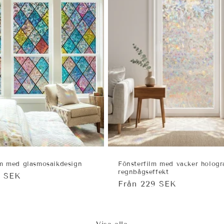
lm med glasmosaikdesign
Fönsterfilm med vacker hologr
regnbågseffekt
ie
9 SEK
Ordinarie
Från 229 SEK
pris