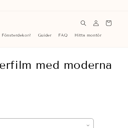
Logga
Varukorg
in
r Fönsterdekor?
Guider
FAQ
Hitta montör
erfilm med moderna