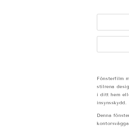
Fönsterfilm m
stilrena des
i ditt hem el
insynsskydd.
Denna fönster
kontorsväggar