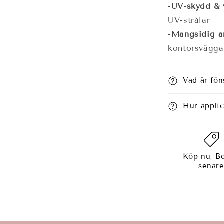
-
UV-skydd & 
UV-strålar
-
Mångsidig a
kontorsvägga
Vad är fön
Hur appli
Köp nu, Be
senar