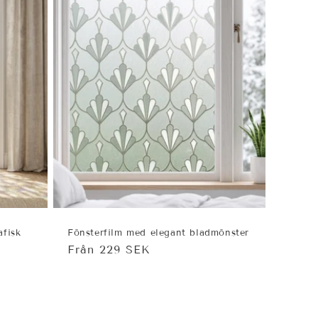
afisk
Fönsterfilm med elegant bladmönster
Ordinarie
Från 229 SEK
pris