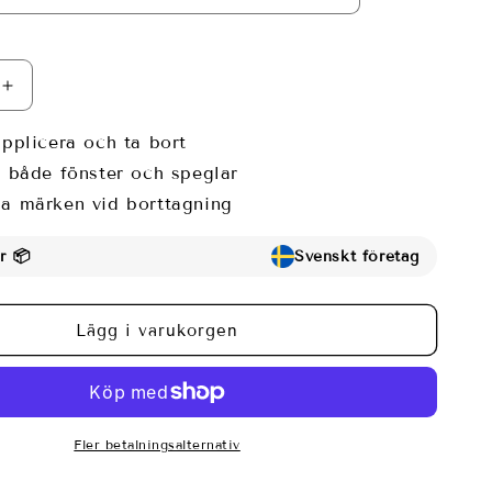
Öka
kvantitet
för
applicera och ta bort
Fönsterfilm
r både fönster och speglar
med
a märken vid borttagning
moderna
linjer
r 📦
Svenskt företag
Lägg i varukorgen
Fler betalningsalternativ