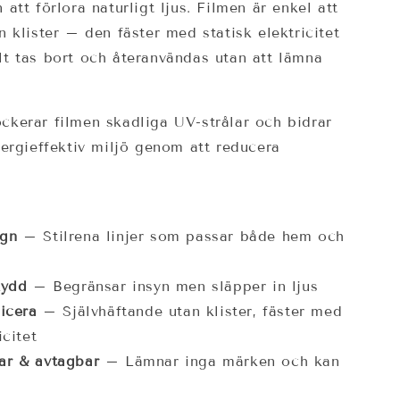
 att förlora naturligt ljus. Filmen är enkel att
n klister – den fäster med statisk elektricitet
t tas bort och återanvändas utan att lämna
ckerar filmen skadliga UV-strålar och bidrar
nergieffektiv miljö genom att reducera
ign
– Stilrena linjer som passar både hem och
kydd
– Begränsar insyn men släpper in ljus
licera
– Självhäftande utan klister, fäster med
icitet
ar & avtagbar
– Lämnar inga märken och kan