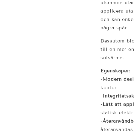
utseende utan
applicera uta
och kan enkel
några spår.
Dessutom blo
till en mer e
solvärme.
Egenskaper:
-
Modern des
kontor
-
Integritetss
-
Lätt att app
statisk elektr
-
Återanvändb
återanvändas