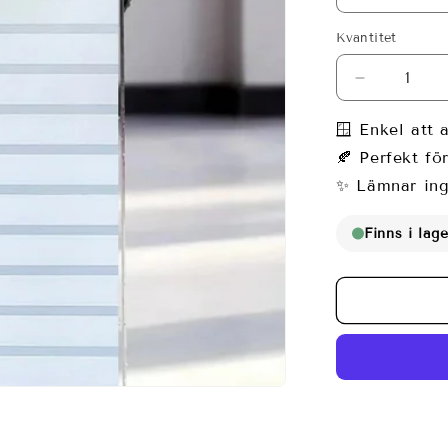
Kvantitet
Minska
kvantitet
för
🪟 Enkel att 
Fönsterfilm
🍂 Perfekt fö
med
✨ Lämnar ing
moderna
linjer
Finns i lage