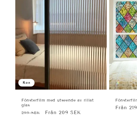
Rea
Fönsterfilm med utseende av rillat
Fönsterfi
glas
Ordinar
Från 21
Ordinarie
Försäljningspris
Från 209 SEK
299 SEK
pris
pris