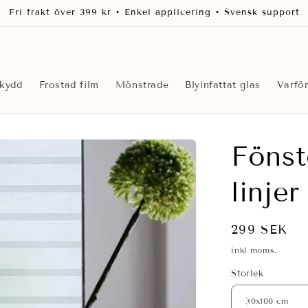
Fri frakt över 399 kr • Enkel applicering • Svensk support
skydd
Frostad film
Mönstrade
Blyinfattat glas
Varfö
Fönst
linjer
Ordinarie
299 SEK
pris
inkl moms.
Storlek