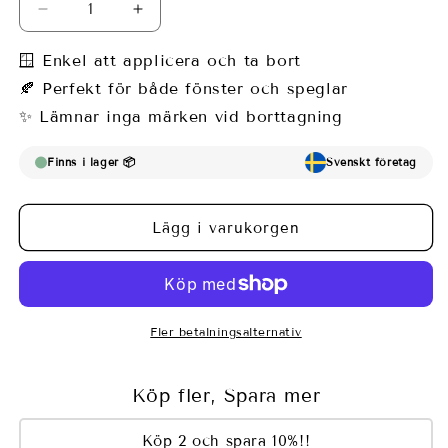
Minska
Öka
kvantitet
kvantitet
för
för
🪟 Enkel att applicera och ta bort
Fönsterfilm
Fönsterfilm
🍂 Perfekt för både fönster och speglar
med
med
✨ Lämnar inga märken vid borttagning
klassiskt
klassiskt
ornament
ornament
Finns i lager 📦
Svenskt företag
Lägg i varukorgen
Fler betalningsalternativ
Köp fler, Spara mer
Köp 2 och spara 10%!!