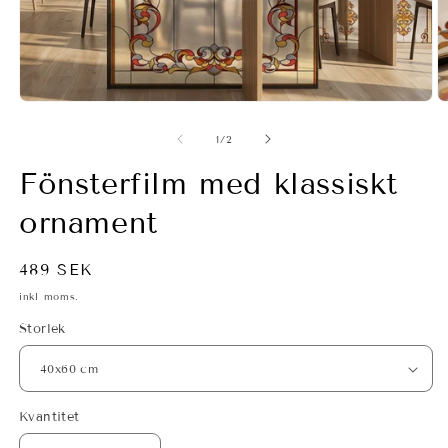
Öppna
Ö
mediet
m
1
2
av
1
/
2
i
i
modalfönster
m
Fönsterfilm med klassiskt
ornament
Ordinarie
489 SEK
pris
inkl moms.
Storlek
Kvantitet