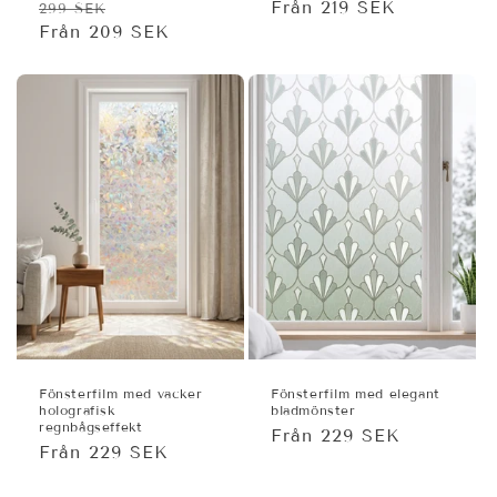
Ordinarie
Försäljningspris
Ordinarie
Från 219 SEK
299 SEK
pris
Från 209 SEK
pris
Fönsterfilm med vacker
Fönsterfilm med elegant
holografisk
bladmönster
regnbågseffekt
Ordinarie
Från 229 SEK
Ordinarie
Från 229 SEK
pris
pris