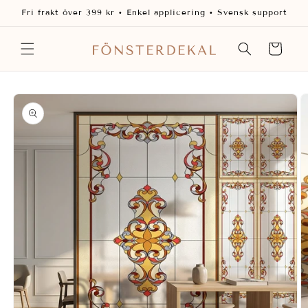
vidare
Fri frakt över 399 kr • Enkel applicering • Svensk support
till
innehåll
Varukorg
 vidare till
oduktinformation