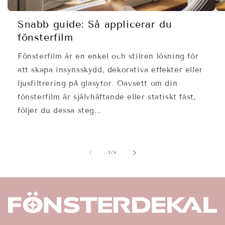
Snabb guide: Så applicerar du
fönsterfilm
Fönsterfilm är en enkel och stilren lösning för
att skapa insynsskydd, dekorativa effekter eller
ljusfiltrering på glasytor. Oavsett om din
fönsterfilm är självhäftande eller statiskt fäst,
följer du dessa steg...
av
1
/
3