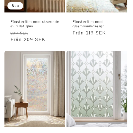
Rea
Fönsterfilm med utseende
Fönsterfilm med
av rillat glas
glasmosaikdesign
Ordinarie
Försäljningspris
Ordinarie
Från 219 SEK
299 SEK
pris
Från 209 SEK
pris