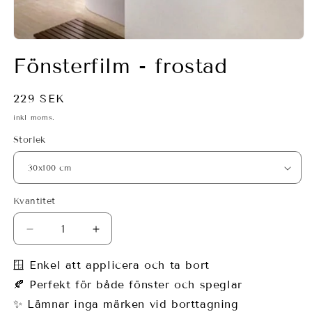
Öppna
mediet
Fönsterfilm - frostad
1
i
modalfönster
Ordinarie
229 SEK
pris
inkl moms.
Storlek
Kvantitet
Minska
Öka
kvantitet
kvantitet
för
för
🪟 Enkel att applicera och ta bort
Fönsterfilm
Fönsterfilm
🍂 Perfekt för både fönster och speglar
-
-
✨ Lämnar inga märken vid borttagning
frostad
frostad