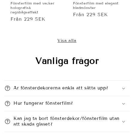
Fönsterfilm med vacker
Fönsterfilm med elegant
holografisk
bladmönster
regnbågseffekt
Ordinarie
Från 229 SEK
Ordinarie
Från 229 SEK
pris
pris
Visa alla
Vanliga frågor
Är fönsterdekorerna enkla att sätta upp?
Hur fungerar fönsterfilm?
Kan jag ta bort fönsterdekor/fönsterfilm utan
att skada glaset?