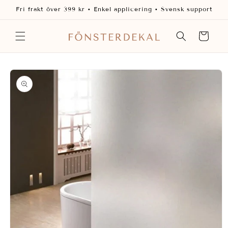
vidare
Fri frakt över 399 kr • Enkel applicering • Svensk support
till
innehåll
Varukorg
 vidare till
oduktinformation