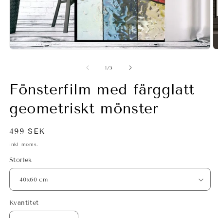
Öppna
Ö
mediet
m
1
2
av
1
/
3
i
i
modalfönster
m
Fönsterfilm med färgglatt
geometriskt mönster
Ordinarie
499 SEK
pris
inkl moms.
Storlek
Kvantitet