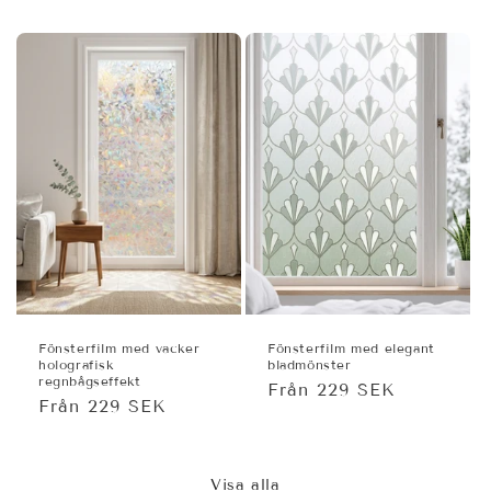
Fönsterfilm med vacker
Fönsterfilm med elegant
holografisk
bladmönster
regnbågseffekt
Ordinarie
Från 229 SEK
Ordinarie
Från 229 SEK
pris
pris
Visa alla