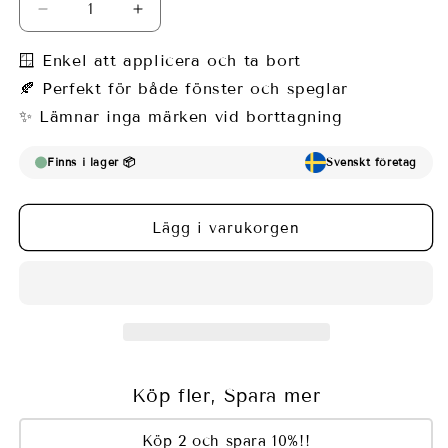
Minska
Öka
kvantitet
kvantitet
för
för
🪟 Enkel att applicera och ta bort
Fönsterfilm
Fönsterfilm
🍂 Perfekt för både fönster och speglar
med
med
✨ Lämnar inga märken vid borttagning
färgglatt
färgglatt
geometriskt
geometriskt
mönster
mönster
Finns i lager 📦
Svenskt företag
Lägg i varukorgen
Köp fler, Spara mer
Köp 2 och spara 10%!!