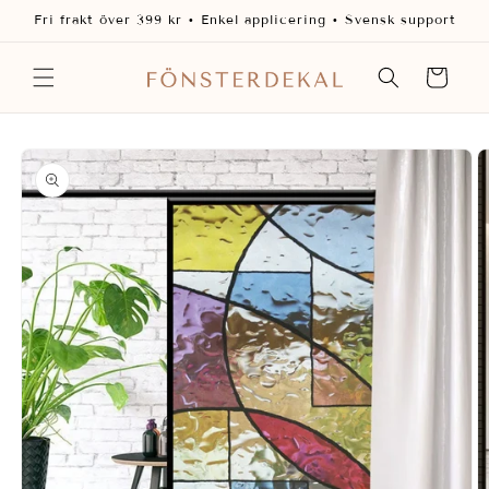
vidare
Fri frakt över 399 kr • Enkel applicering • Svensk support
till
innehåll
Varukorg
 vidare till
oduktinformation