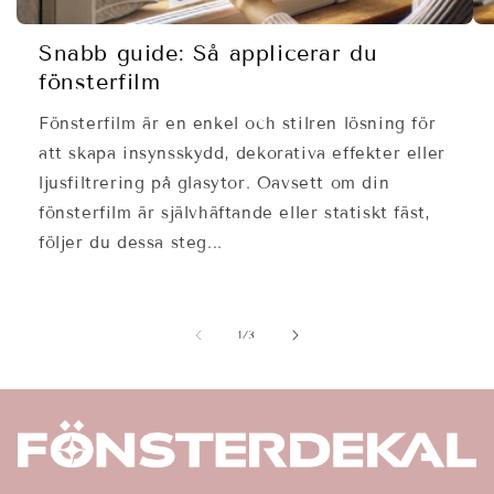
Snabb guide: Så applicerar du
fönsterfilm
Fönsterfilm är en enkel och stilren lösning för
att skapa insynsskydd, dekorativa effekter eller
ljusfiltrering på glasytor. Oavsett om din
fönsterfilm är självhäftande eller statiskt fäst,
följer du dessa steg...
av
1
/
3