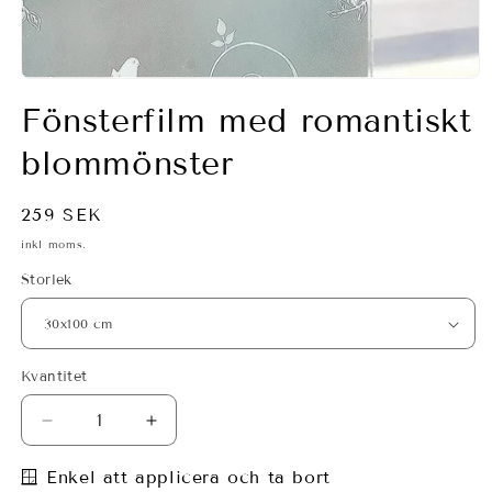
Öppna
mediet
Fönsterfilm med romantiskt
1
i
modalfönster
blommönster
Ordinarie
259 SEK
pris
inkl moms.
Storlek
Kvantitet
Minska
Öka
kvantitet
kvantitet
för
för
🪟 Enkel att applicera och ta bort