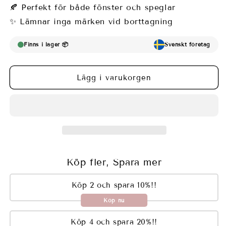
Fönsterfilm
Fönsterfilm
🍂 Perfekt för både fönster och speglar
med
med
✨ Lämnar inga märken vid borttagning
romantiskt
romantiskt
blommönster
blommönster
Finns i lager 📦
Svenskt företag
Lägg i varukorgen
Köp fler, Spara mer
Köp 2 och spara 10%!!
Köp nu
Köp 4 och spara 20%!!