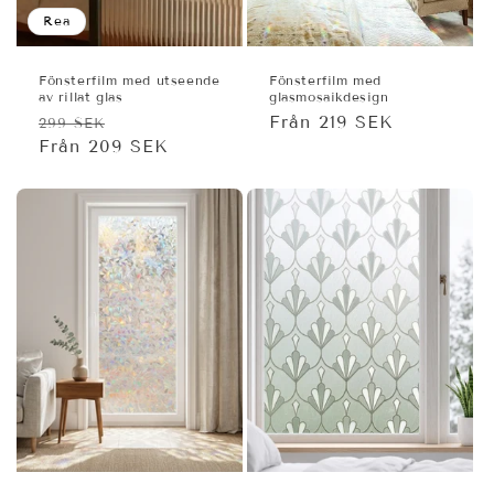
Rea
Fönsterfilm med utseende
Fönsterfilm med
av rillat glas
glasmosaikdesign
Ordinarie
Försäljningspris
Ordinarie
Från 219 SEK
299 SEK
pris
Från 209 SEK
pris