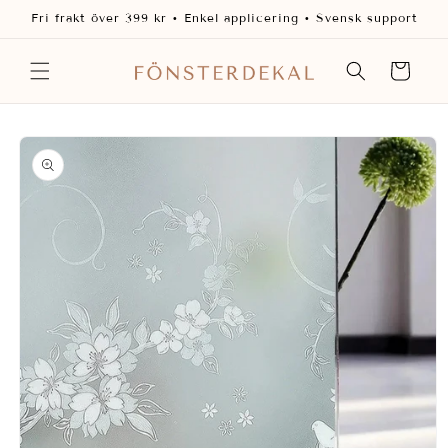
vidare
Fri frakt över 399 kr • Enkel applicering • Svensk support
till
innehåll
Varukorg
 vidare till
oduktinformation