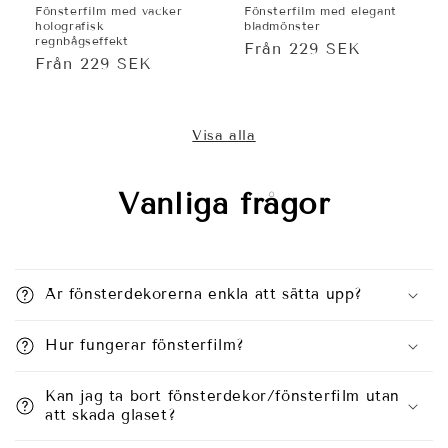
Fönsterfilm med vacker
Fönsterfilm med elegant
holografisk
bladmönster
regnbågseffekt
Ordinarie
Från 229 SEK
Ordinarie
Från 229 SEK
pris
pris
Visa alla
Vanliga frågor
Är fönsterdekorerna enkla att sätta upp?
Hur fungerar fönsterfilm?
Kan jag ta bort fönsterdekor/fönsterfilm utan
att skada glaset?