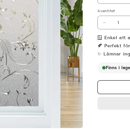
Kvantitet
Minska
kvantitet
för
🪟 Enkel att 
Fönsterfilm
🍂 Perfekt fö
med
✨ Lämnar ing
dekorativa
blommor
Finns i lage