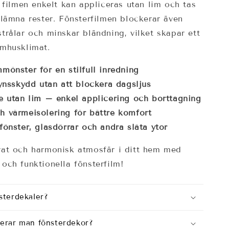
t filmen enkelt kan appliceras utan lim och tas
 lämna rester. Fönsterfilmen blockerar även
trålar och minskar bländning, vilket skapar ett
omhusklimat.
mönster för en stilfull inredning
synsskydd utan att blockera dagsljus
e utan lim – enkel applicering och borttagning
 värmeisolering för bättre komfort
fönster, glasdörrar och andra släta ytor
vat och harmonisk atmosfär i ditt hem med
och funktionella fönsterfilm!
sterdekaler?
cerar man fönsterdekor?