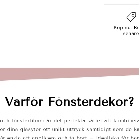
Köp nu, Be
senar
Varför Fönsterdekor?
och fönsterfilmer är det perfekta sättet att kombinera
ger dina glasytor ett unikt uttryck samtidigt som de 
a är enkla att applicera och ta bort – idealiska för b