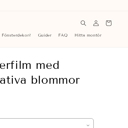
Logga
Varukorg
in
r Fönsterdekor?
Guider
FAQ
Hitta montör
erfilm med
ativa blommor