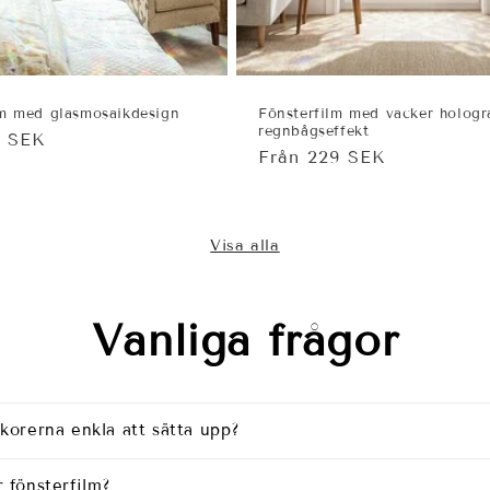
lm med glasmosaikdesign
Fönsterfilm med vacker hologr
regnbågseffekt
ie
9 SEK
Ordinarie
Från 229 SEK
pris
Visa alla
Vanliga frågor
korerna enkla att sätta upp?
 fönsterfilm?