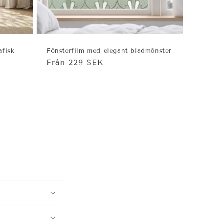
afisk
Fönsterfilm med elegant bladmönster
Ordinarie
Från 229 SEK
pris