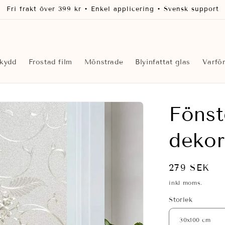
Fri frakt över 399 kr • Enkel applicering • Svensk support
skydd
Frostad film
Mönstrade
Blyinfattat glas
Varfö
Fönst
dekor
Ordinarie
279 SEK
pris
inkl moms.
Storlek