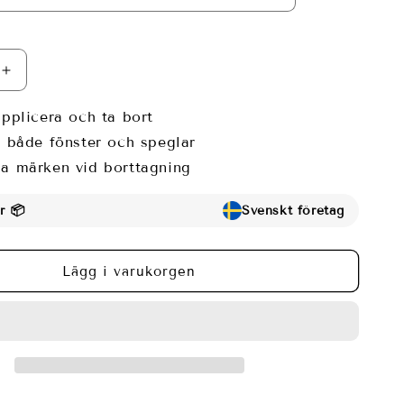
Öka
kvantitet
för
applicera och ta bort
Fönsterfilm
r både fönster och speglar
med
a märken vid borttagning
dekorativa
blommor
r 📦
Svenskt företag
Lägg i varukorgen