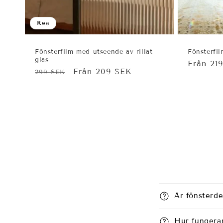
Rea
Fönsterfilm med utseende av rillat
Fönsterfi
glas
Ordinar
Från 21
Ordinarie
Försäljningspris
Från 209 SEK
299 SEK
pris
pris
Är fönsterde
Hur fungerar