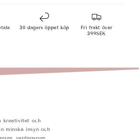
tala
30 dagars öppet köp
Fri frakt över
e
399SEK
 kreativitet och
kan minska insyn och
arnrum, vardagsrum,