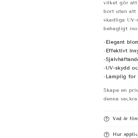
vilket gör at
bort utan att
skadliga UV-s
behagligt in
-
Elegant blom
-
Effektivt in
-
Självhäftand
-
UV-skydd och
-
Lämplig för 
Skapa en pri
denna vackra 
Vad är fön
Hur appli