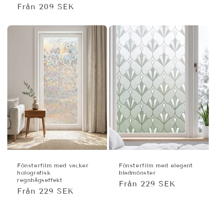
pris
Från 209 SEK
pris
Fönsterfilm med vacker
Fönsterfilm med elegant
holografisk
bladmönster
regnbågseffekt
Ordinarie
Från 229 SEK
Ordinarie
Från 229 SEK
pris
pris