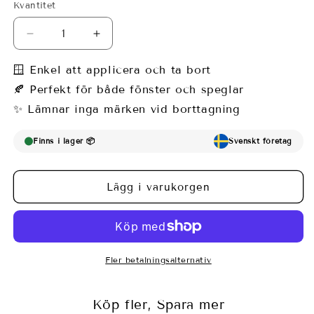
Kvantitet
Minska
Öka
kvantitet
kvantitet
för
för
🪟 Enkel att applicera och ta bort
Fönsterfilm
Fönsterfilm
🍂 Perfekt för både fönster och speglar
-
-
✨ Lämnar inga märken vid borttagning
blå
blå
marmor
marmor
med
med
Finns i lager 📦
Svenskt företag
guldinslag
guldinslag
Lägg i varukorgen
Fler betalningsalternativ
Köp fler, Spara mer