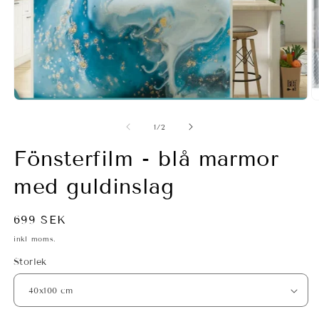
Ö
m
2
i
Öppna
m
mediet
1
av
1
/
2
i
modalfönster
Fönsterfilm - blå marmor
med guldinslag
Ordinarie
699 SEK
pris
inkl moms.
Storlek