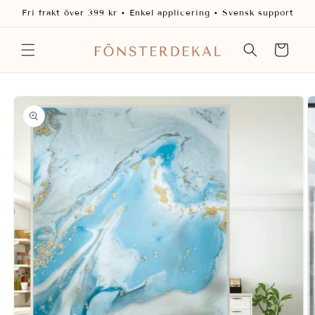
vidare
Fri frakt över 399 kr • Enkel applicering • Svensk support
till
innehåll
Varukorg
 vidare till
oduktinformation