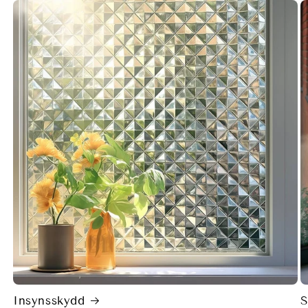
Insynsskydd
S