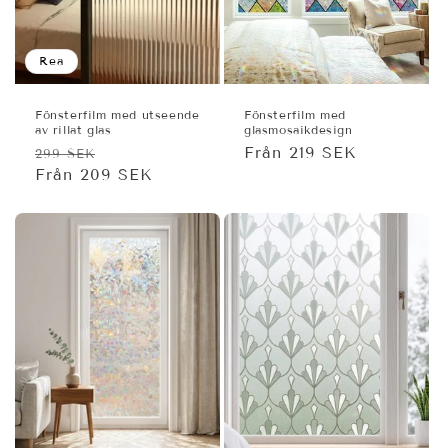
Rea
Fönsterfilm med utseende
Fönsterfilm med
av rillat glas
glasmosaikdesign
Ordinarie
Försäljningspris
Ordinarie
Från 219 SEK
299 SEK
pris
Från 209 SEK
pris