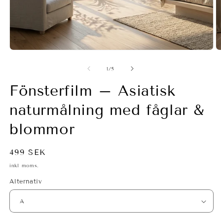
Öppna
Ö
mediet
m
1
2
av
1
/
5
i
i
modalfönster
m
Fönsterfilm – Asiatisk
naturmålning med fåglar &
blommor
Ordinarie
499 SEK
pris
inkl moms.
Alternativ