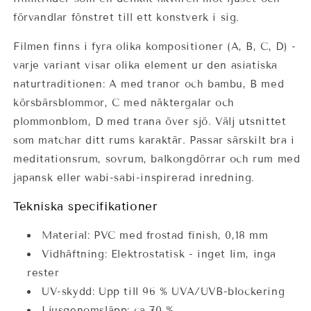
förvandlar fönstret till ett konstverk i sig.
Filmen finns i fyra olika kompositioner (A, B, C, D) -
varje variant visar olika element ur den asiatiska
naturtraditionen: A med tranor och bambu, B med
körsbärsblommor, C med näktergalar och
plommonblom, D med trana över sjö. Välj utsnittet
som matchar ditt rums karaktär. Passar särskilt bra i
meditationsrum, sovrum, balkongdörrar och rum med
japansk eller wabi-sabi-inspirerad inredning.
Tekniska specifikationer
Material: PVC med frostad finish, 0,18 mm
Vidhäftning: Elektrostatisk - inget lim, inga
rester
UV-skydd: Upp till 96 % UVA/UVB-blockering
Ljusgenomsläpp: ca 70 %