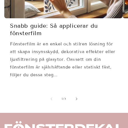
Snabb guide: Så applicerar du
fönsterfilm
Fönsterfilm är en enkel och stilren lösning för
att skapa insynsskydd, dekorativa effekter eller
ljusfiltrering på glasytor. Oavsett om din
fönsterfilm är självhäftande eller statiskt fäst,
följer du dessa steg...
av
1
/
3