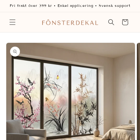
vidare
Fri frakt över 399 kr • Enkel applicering • Svensk support
till
innehåll
Varukorg
 vidare till
oduktinformation