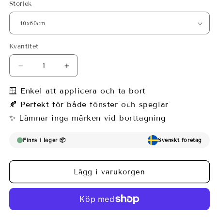
Storlek
Kvantitet
Minska
Öka
kvantitet
kvantitet
för
för
🪟 Enkel att applicera och ta bort
Fönsterfilm
Fönsterfilm
🍂 Perfekt för både fönster och speglar
–
–
✨ Lämnar inga märken vid borttagning
Asiatisk
Asiatisk
naturmålning
naturmålning
med
med
Finns i lager 📦
Svenskt företag
fåglar
fåglar
&amp;
&amp;
blommor
blommor
Lägg i varukorgen