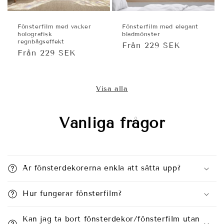
Fönsterfilm med vacker
Fönsterfilm med elegant
holografisk
bladmönster
regnbågseffekt
Ordinarie
Från 229 SEK
Ordinarie
Från 229 SEK
pris
pris
Visa alla
Vanliga frågor
Är fönsterdekorerna enkla att sätta upp?
Hur fungerar fönsterfilm?
Kan jag ta bort fönsterdekor/fönsterfilm utan