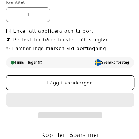
Kvantitet
Minska
Öka
kvantitet
kvantitet
för
för
🪟 Enkel att applicera och ta bort
Fönsterfilm
Fönsterfilm
🍂 Perfekt för både fönster och speglar
med
med
✨ Lämnar inga märken vid borttagning
marmor
marmor
i
i
gröna
gröna
Finns i lager 📦
Svenskt företag
och
och
rosa
rosa
nyanser
nyanser
Lägg i varukorgen
Köp fler, Spara mer