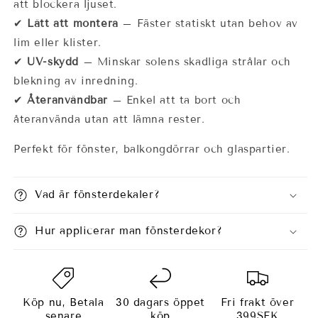
att blockera ljuset.
✔
Lätt att montera
– Fäster statiskt utan behov av
lim eller klister.
✔
UV-skydd
– Minskar solens skadliga strålar och
blekning av inredning.
✔
Återanvändbar
– Enkel att ta bort och
återanvända utan att lämna rester.
Perfekt för fönster, balkongdörrar och glaspartier.
Vad är fönsterdekaler?
Hur applicerar man fönsterdekor?
Köp nu, Betala
30 dagars öppet
Fri frakt över
senare
köp
399SEK