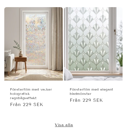
Fönsterfilm med vacker
Fönsterfilm med elegant
holografisk
bladmönster
regnbågseffekt
Ordinarie
Från 229 SEK
Ordinarie
Från 229 SEK
pris
pris
Visa alla