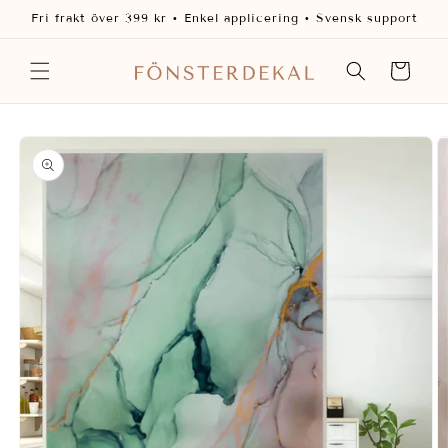
vidare
Fri frakt över 399 kr • Enkel applicering • Svensk support
till
innehåll
Varukorg
 vidare till
oduktinformation