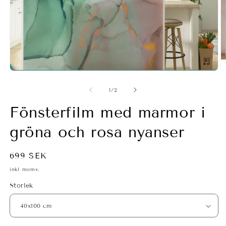
Ö
m
2
Öppna
i
mediet
m
1
av
1
/
2
i
modalfönster
Fönsterfilm med marmor i
gröna och rosa nyanser
Ordinarie
699 SEK
pris
inkl moms.
Storlek