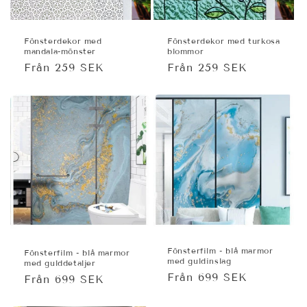
Fönsterdekor med
Fönsterdekor med turkosa
mandala-mönster
blommor
Ordinarie
Från 259 SEK
Ordinarie
Från 259 SEK
pris
pris
Fönsterfilm - blå marmor
Fönsterfilm - blå marmor
med guldinslag
med gulddetaljer
Ordinarie
Från 699 SEK
Ordinarie
Från 699 SEK
pris
pris