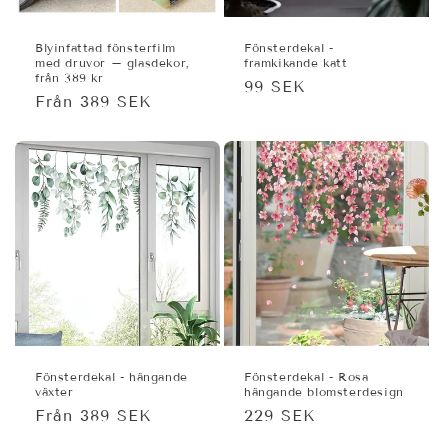
e
r
Blyinfattad fönsterfilm
Fönsterdekal -
med druvor – glasdekor,
framkikande katt
från 389 kr
i
Ordinarie
99 SEK
Ordinarie
Från 389 SEK
pris
e
pris
:
Fönsterdekal - hängande
Fönsterdekal - Rosa
växter
hängande blomsterdesign
Ordinarie
Från 389 SEK
Ordinarie
229 SEK
pris
pris