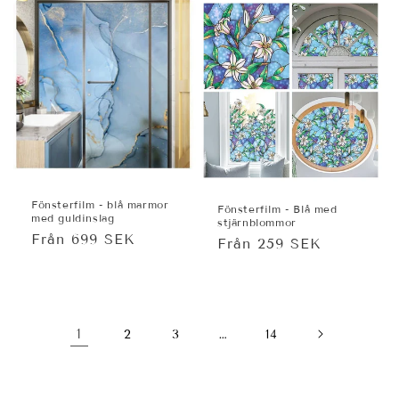
Fönsterfilm - blå marmor
Fönsterfilm - Blå med
med guldinslag
stjärnblommor
Ordinarie
Från 699 SEK
Ordinarie
Från 259 SEK
pris
pris
1
…
2
3
14
I