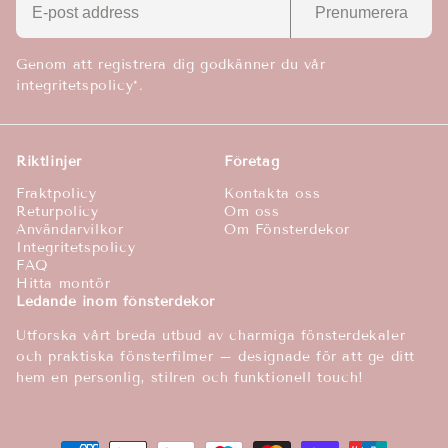
a
Prenumerera
s
Genom att registrera dig godkänner du vår
integritetspolicy*.
Riktlinjer
Företag
Fraktpolicy
Kontakta oss
Returpolicy
Om oss
Användarvilkor
Om Fönsterdekor
Integritetspolicy
FAQ
Hitta montör
Ledande inom fönsterdekor
Utforska vårt breda utbud av charmiga fönsterdekaler
och praktiska fönsterfilmer – designade för att ge ditt
hem en personlig, stilren och funktionell touch!
Betalningsmetoder