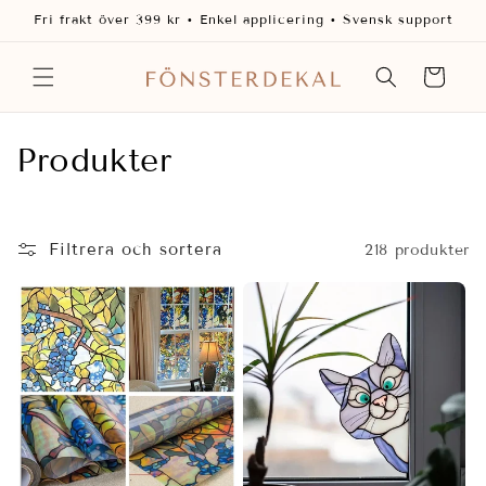
vidare
Fri frakt över 399 kr • Enkel applicering • Svensk support
till
innehåll
Varukorg
P
Produkter
r
o
Filtrera och sortera
218 produkter
d
u
k
t
s