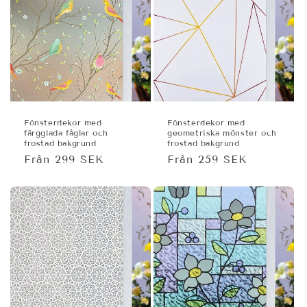
Fönsterdekor med
Fönsterdekor med
färgglada fåglar och
geometriska mönster och
frostad bakgrund
frostad bakgrund
Ordinarie
Från 299 SEK
Ordinarie
Från 259 SEK
pris
pris