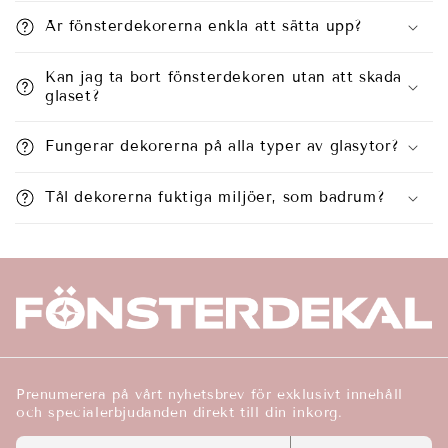
n
Är fönsterdekorerna enkla att sätta upp?
n
e
Kan jag ta bort fönsterdekoren utan att skada
h
glaset?
å
l
Fungerar dekorerna på alla typer av glasytor?
l
s
Tål dekorerna fuktiga miljöer, som badrum?
o
m
k
a
n
d
ö
Prenumerera på vårt nyhetsbrev för exklusivt innehåll
l
och specialerbjudanden direkt till din inkorg.
j