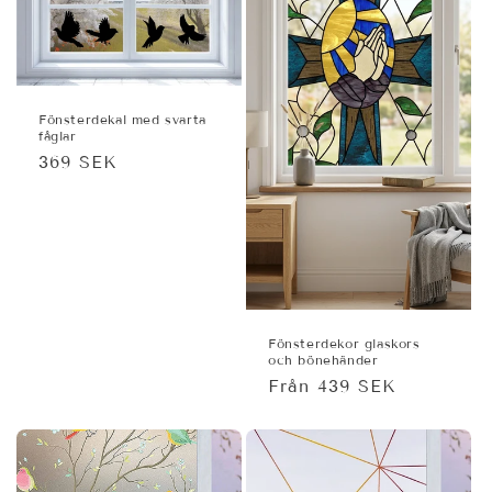
Fönsterdekal med svarta
fåglar
Ordinarie
369 SEK
pris
Fönsterdekor glaskors
och bönehänder
Ordinarie
Från 439 SEK
pris